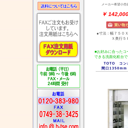
メーカー希望小売
￥ 142,
●寸法：幅７５０
Ｘ奥行５８
■お好みに合ったコ
できる洗面化粧台で
TOTO コ
間口1350mm