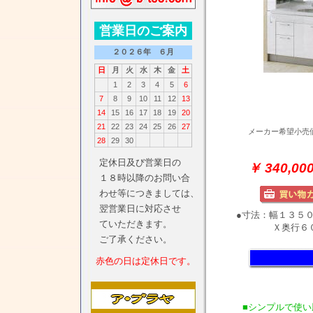
メーカー希望小売
￥ 340,
●寸法：幅１３５
Ｘ奥行６０
■シンプルで使