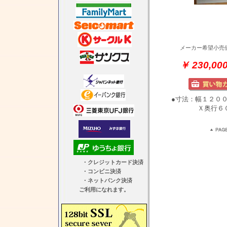
メーカー希望小売
￥ 230,
●寸法：幅１２０
Ｘ奥行６０