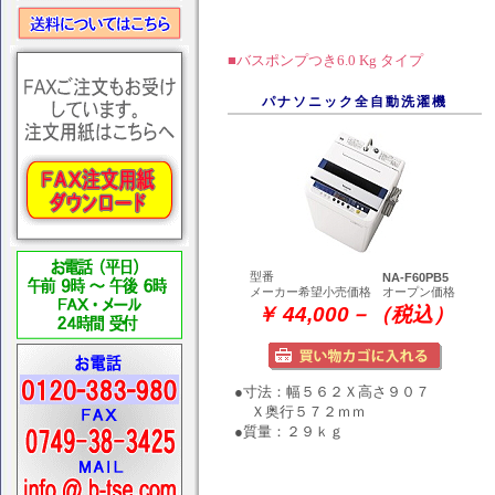
■バスポンプつき6.0 Kg タイプ
パナソニック全自動洗濯機
型番
NA-F60PB5
メーカー希望小売価格
オープン価格
￥ 44,000－（税込）
●寸法：幅５６２Ｘ高さ９０７
Ｘ奥行５７２ｍｍ
●質量：２９ｋｇ