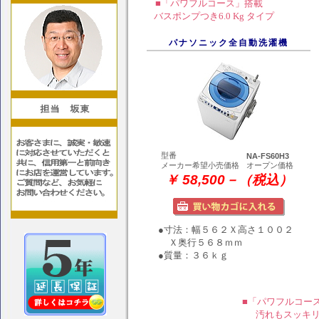
■「パワフルコース」搭載
バスポンプつき6.0 Kg タイプ
パナソニック全自動洗濯機
型番
NA-FS60H3
メーカー希望小売価格
オープン価格
￥ 58,500－（税込）
●寸法：幅５６２Ｘ高さ１００２
Ｘ奥行５６８ｍｍ
●質量：３６ｋｇ
■「パワフルコー
汚れもスッキリ!8