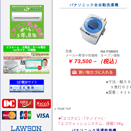
パナソニック全自動洗濯機
型番
NA-FS80H3
メーカー希望小売価格
オープン価格
￥ 73,500－（税込）
●寸法：幅５
Ｘ奥行６２
●質量：４１
■｢エコナビ｣・｢ナノイー｣・
｢エコウォッシュシステム」搭載7.0Kg
パナソニック洗濯乾燥機