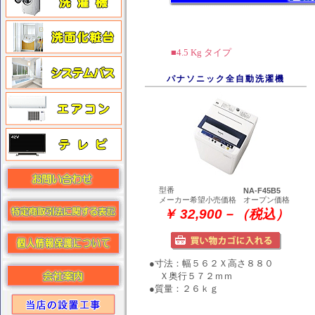
■4.5 Kg タイプ
パナソニック全自動洗濯機
型番
NA-F45B5
メーカー希望小売価格
オープン価格
￥ 32,900－（税込）
●寸法：幅５６２Ｘ高さ８８０
Ｘ奥行５７２ｍｍ
●質量：２６ｋｇ