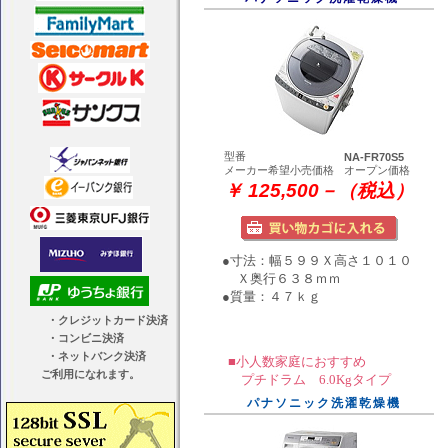
型番
NA-FR70S5
メーカー希望小売価格
オープン価格
￥ 125,500－（税込）
●寸法：幅５９９Ｘ高さ１０１０
Ｘ奥行６３８ｍｍ
●質量：４７ｋｇ
■
小人数家庭におすすめ
プチドラム 6.0Kgタイプ
パナソニック洗濯乾燥機