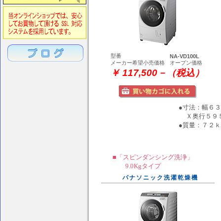
型番
NA-VD100L
メーカー希望小売価格
オープン価格
￥ 117,500－（税込）
●寸法：幅６
Ｘ奥行５９
●質量：７２
■「スピンダンシング洗浄」
9.0Kgタイプ
パナソニック洗濯乾燥機